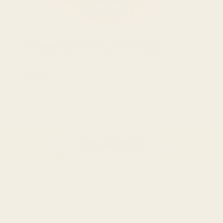
TADIM PROFILI • BUZLA SERVIS
Ceremonıal Matcha (Yumusak)
₺849
SEPETE EKLE
SEPETE EKLE
TÜM ÜRÜNLER