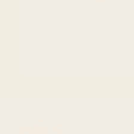
TADIM PROFILI • BUZLA SERVIS
Manıfesto Espresso
₺620
SEPETE EKLE
SEPETE EKLE