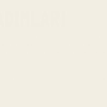
ADIMLARI
ağzı sıkı kapanan bir şişeye elenmiş 2g Muus Ma
aki suyu ilave edin; kavanozun üst kısmında çal
e tüm toz çözünüp yüzeyde yoğun bir köpük taba
niyle kavanoz kapağının tam kapandığından emin 
n.