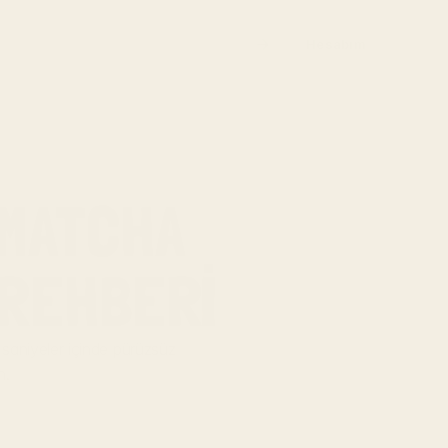
Hesabım
MATCHA 
 REHBERI
aniyeler içinde pürüzsüz 
n.