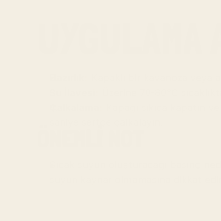
UYGULAMA 
Hazırlık:
 Kapaklı bir kavanoza veya 
Su İlavesi:
 Üzerine 70-80°C sıcaklıkt
Çalkalama:
 Kapağı sıkıca kapatın v
saniye sertçe çalkalayın.
ÖNEMLİ NOT
Sıcak suyun oluşturacağı basınç nede
suyun kaynar olmamasına dikkat edi