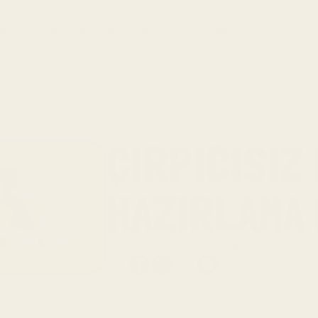
NLER
HAKKIMIZDA
MENÜ
ETKİNLİK
TARİFLER
ÇIRPICISIZ 
HAZIRLAMA
Geleneksel ekipmanlara ihtiyaç duymadan, s
ve bol köpüklü bir matcha deneyimi yaşayı