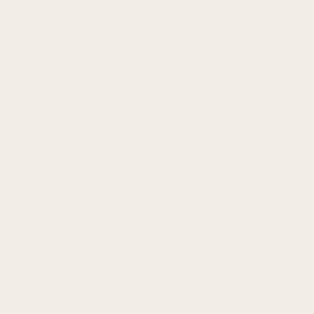
tcha tozunu ekleyin.
kalama payı bıraktığınızdan emin olun.
kası oluşana kadar yaklaşık 20-30 
olun; güvenlik ve ideal tat için 