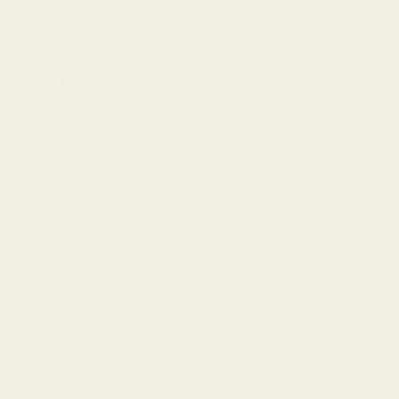
Birleştirin:
 Hazırladığınız yoğun matcha karışımını 
buzların üzerinden yavaşça dökün.
PÜF NOKTALARI
Doğal Enerji:
 Kahveye alternatif, çarpıntı yapmayan 
bir enerji arıyorsanız en iyi seçenek Matcha 
Americano'dur.
Detoks Etkisi:
 İçine ekleyeceğiniz bir dilim taze 
nane veya limon, antioksidan etkisini destekler.