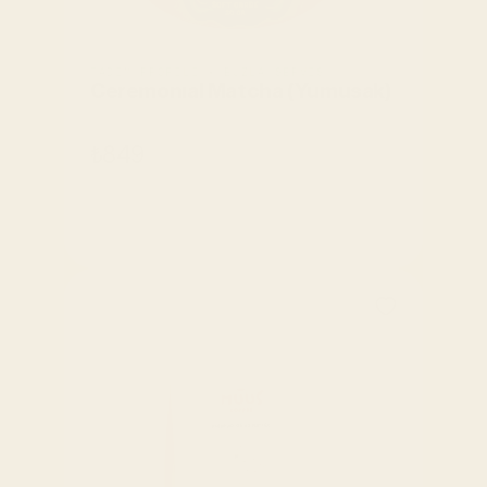
TADIM PROFILI • BUZLA SERVIS
Ceremonıal Matcha (Yumusak)
₺849
SEPETE EKLE
SEPETE EKLE