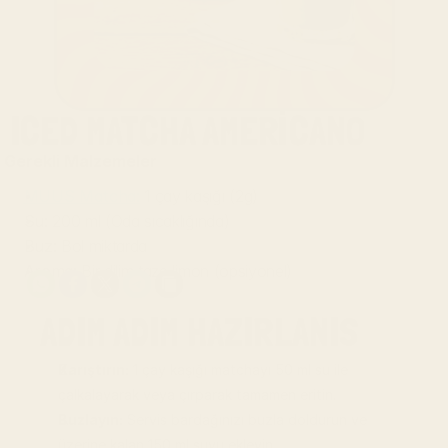
ICED MATCHA AMERICANO
Gerekli Malzemeler
MUUS Matcha:
 1 çay kaşığı (2g)
Su:
 200 ml (Oda sıcaklığında)
Buz:
 Bol miktarda
Aroma:
 Bir dilim taze limon (opsiyonel)
ADIM ADIM HAZIRLANIS
Karıştırın:
 1 çay kaşığı matchayı 50 ml su ile 
çalkalayarak veya çırparak tamamen eritin.
Buzlayın:
 Servis bardağınızı buzla doldurun ve 
üzerine kalan 150 ml suyu ekleyin.