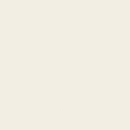
TADIM PROFILI • BUZLA SERVIS
No Matter Fıltre
₺690
SEPETE EKLE
SEPETE EKLE
TÜM ÜRÜNLER