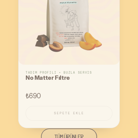
TADIM PROFILI • BUZLA SERVIS
No Matter Fıltre
₺690
SEPETE EKLE
SEPETE EKLE
TÜM ÜRÜNLER