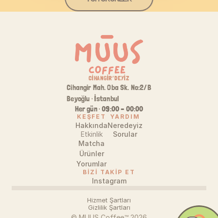
CİHANGİR’DEYİZ
Cihangir Mah. Oba Sk. No:2/B
Beyoğlu · İstanbul
Her gün · 09:00 – 00:00
KEŞFET
YARDIM
Hakkında
Neredeyiz
Etkinlik
Sorular
Matcha
Ürünler
Yorumlar
BİZİ TAKİP ET
Instagram
Hizmet Şartları
Gizlilik Şartları
© MUUS Coffee™ 2026