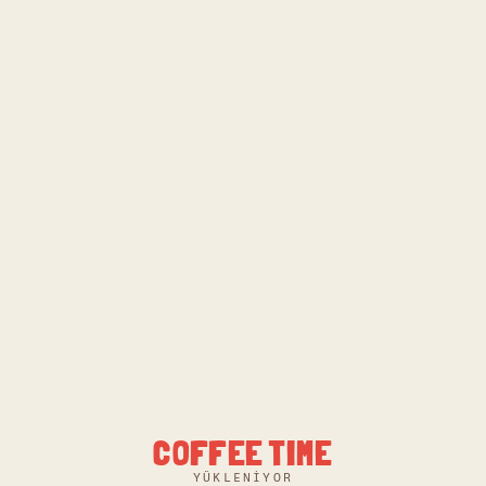
COFFEE TIME
YÜKLENIYOR