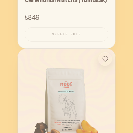
Ceremonıal Matcha (Yumusak)
₺849
SEPETE EKLE
SEPETE EKLE