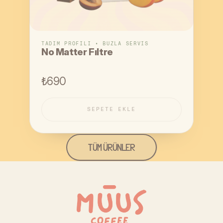
TADIM PROFILI • BUZLA SERVIS
No Matter Fıltre
₺690
SEPETE EKLE
SEPETE EKLE
TÜM ÜRÜNLER