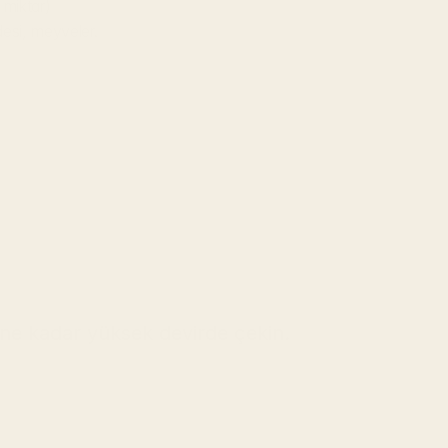
 miktar)
desi, meyveler.
e kadar yüksek devirde çekin.