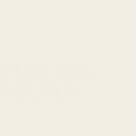
Hesabım
OTHIE BOWL 
SAĞLIKLI)
itamin için)