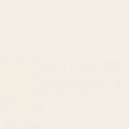
NLER
HAKKIMIZDA
MENÜ
ETKİNLİK
TARİFLER
MATCHA SMO
(MODERN & 
Gerekli Malzemeler
MUUS Matcha:
 1 tatlı kaşığı (3-4g)
Donmuş Muz:
 1 adet (dilimlenmiş)
Ispanak:
 Bir avuç taze yaprak (renk ve v