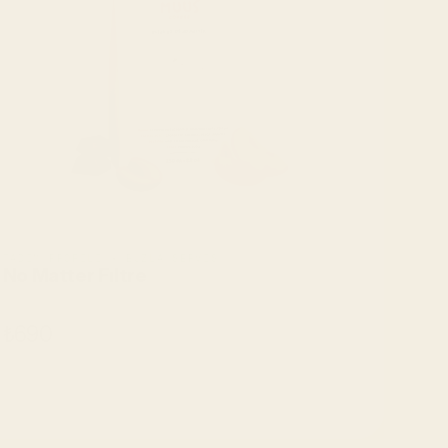
TADIM PROFILI • BUZLA SERVIS
No Matter Fıltre
₺690
SEPETE EKLE
SEPETE EKLE