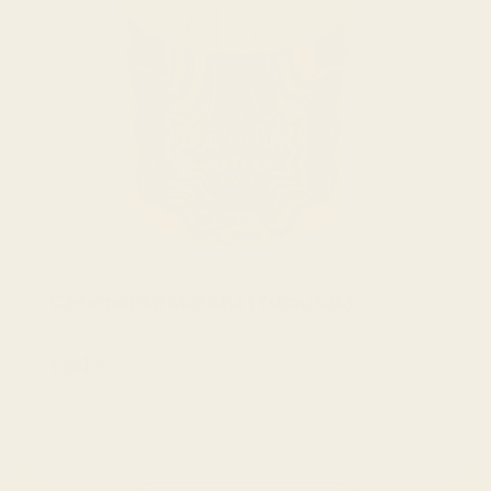
TADIM PROFILI • BUZLA SERVIS
Ceremonıal Matcha (Yumusak)
₺849
SEPETE EKLE
SEPETE EKLE