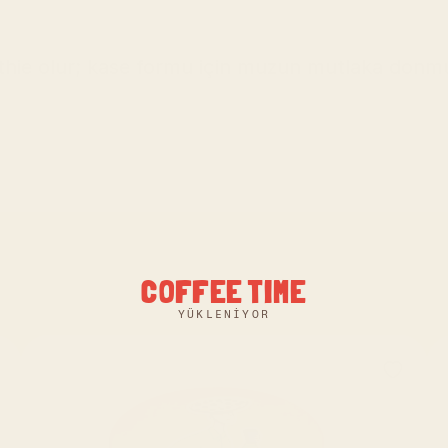
othie olur; kase formu için muzun mutlaka donmu
COFFEE TIME
YÜKLENIYOR