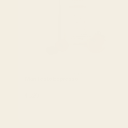
TADIM PROFILI • BUZLA SERVIS
Manıfesto Espresso
₺620
SEPETE EKLE
SEPETE EKLE