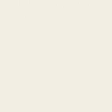
PÜF NOKTALARI
Kıvam:
 Karışım çok sıvı olursa smo
gerekir.