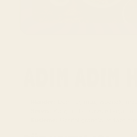
ADIM ADIM 
Blander:
 Donmuş muz, ıspanak, matc
Servis:
 Karışımı bir kaseye boşaltın.
Süsleme:
 Üzerini granola ve taze mey