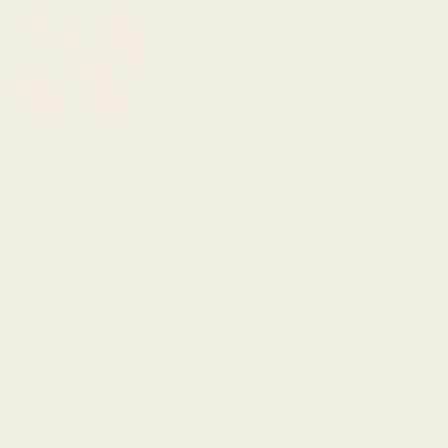
Süt:
 100 ml (Kıvamı koyu tutmak için az
Üzeri için:
 Granola, hindistan cevizi ren
HAZIRLANIS
ha ve sütü pürüzsüz, dondurma kıvamına gelen
velerle estetik bir şekilde dekore edin.