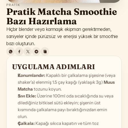
PRATIK
Pratik Matcha Smoothie 
Bazı Hazırlama
Hiçbir blender veya karmaşık ekipman gerektirmeden, 
saniyeler içinde pürüzsüz ve enerjisi yüksek bir smoothie 
bazı oluşturun.
UYGULAMA ADIMLARI
Konumlandır:
 Kapaklı bir çalkalama şişesine (veya 
shaker’a) elenmiş 1.5 çay kaşığı (yaklaşık 3g) 
Muus 
Matcha
 tozunu koyun.
Sıvı Ekle:
 Üzerine 100ml oda sıcaklığında su veya 
dilediğiniz bitkisel sütü ekleyin; şişenin üst 
kısmında çalkalama payı bıraktığınızdan emin 
olun.
Çalkala:
 Kapağı sıkıca kapatın ve tüm toz 